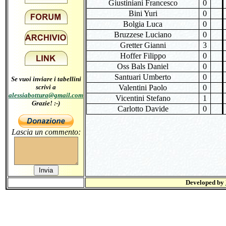
Giustiniani Francesco
0
Bini Yuri
0
Bolgia Luca
0
Bruzzese Luciano
0
Gretter Gianni
3
Hoffer Filippo
0
Oss Bals Daniel
0
Santuari Umberto
0
Se vuoi inviare i tabellini
scrivi a
Valentini Paolo
0
alessiabottura@gmail.com
Vicentini Stefano
1
Grazie! :-)
Carlotto Davide
0
Lascia un commento:
Developed by