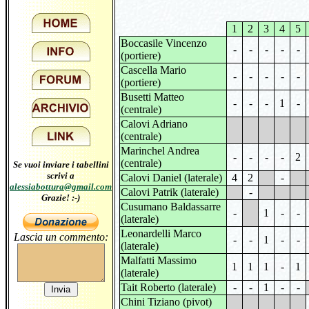
1
2
3
4
5
Boccasile Vincenzo
-
-
-
-
-
(portiere)
Cascella Mario
-
-
-
-
-
(portiere)
Busetti Matteo
-
-
-
1
-
(centrale)
Calovi Adriano
(centrale)
Marinchel Andrea
-
-
-
-
2
(centrale)
Se vuoi inviare i tabellini
scrivi a
Calovi Daniel (laterale)
4
2
-
alessiabottura@gmail.com
Calovi Patrik (laterale)
-
Grazie! :-)
Cusumano Baldassarre
-
1
-
-
(laterale)
Leonardelli Marco
Lascia un commento:
-
-
1
-
-
(laterale)
Malfatti Massimo
1
1
1
-
1
(laterale)
Tait Roberto (laterale)
-
-
1
-
-
Chini Tiziano (pivot)